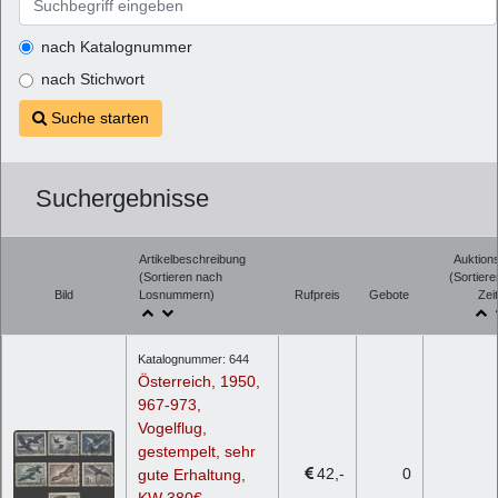
nach Katalognummer
nach Stichwort
Suche starten
Suchergebnisse
Artikelbeschreibung
Auktion
(Sortieren nach
(Sortier
Bild
Losnummern)
Rufpreis
Gebote
Zeit
Katalognummer: 644
Österreich, 1950,
967-973,
Vogelflug,
gestempelt, sehr
42
0
gute Erhaltung,
KW 380€