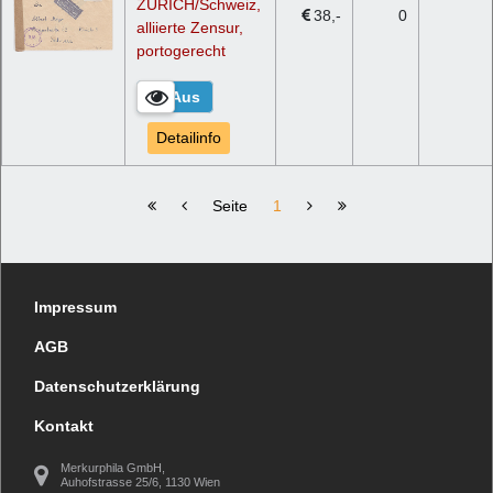
ZÜRICH/Schweiz,
38
0
alliierte Zensur,
portogerecht
Detailinfo
Jump to start
Previous
Next
Jump to end
Seite
1
Impressum
AGB
Datenschutzerklärung
Kontakt
Merkurphila GmbH,
Auhofstrasse 25/6, 1130 Wien